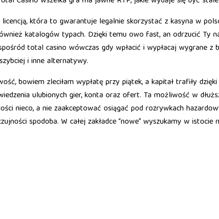
Total Casino wszelka gra ma jawne RTP, jakie wydaje się być stal
licencją, która to gwarantuje legalnie skorzystać z kasyna w pol
również katalogów typach. Dzięki temu owo fast, an odrzucić Ty n
a spośród total casino wówczas gdy wpłacić i wypłacaj wygrane z
zybciej i inne alternatywy.
wość, bowiem zleciłam wypłatę przy piątek, a kapitał trafiły dzię
iedzenia ulubionych gier, konta oraz ofert. Ta możliwość w dłużs
ności nieco, a nie zaakceptować osiągać pod rozrywkach hazardow
 czujności spodoba. W całej zakładce “nowe” wyszukamy w istocie