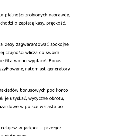
r płatności zrobionych naprawdę,
hodzi o zapłatę kasy, prędkość,
trwa, żeby zagwarantować spokojne
ej czujności wlicza do swoim
ie fita wolno wypłacić. Bonus
szyfrowane, natomiast generatory
a nakładów bonusowych pod konto
k je uzyskać, wytyczne obrotu,
 hazardowe w polsce wzrasta po
celujesz w jackpot – przełącz