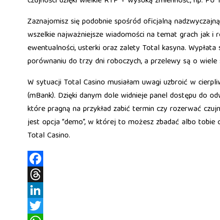
czujności dzięki wielkie RTP + wysoką zmienność, np. Po 
Zaznajomisz się podobnie spośród oficjalną nadzwyczajną 
wszelkie najważniejsze wiadomości na temat grach jak i 
ewentualności, usterki oraz zalety Total kasyna. Wypłat
porównaniu do trzy dni roboczych, a przelewy są o wiele s
W sytuacji Total Casino musiałam uwagi uzbroić w cierpli
(mBank). Dzięki danym dole widnieje panel dostępu do odw
które pragną na przykład zabić termin czy rozerwać czuj
jest opcja “demo”, w której to możesz zbadać albo tobie
Total Casino.
Facebook
Threads
LinkedIn