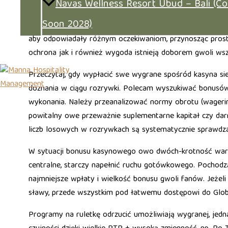
Navas Wellness Resort Ubud – Bali (C
jak i również Mobilne.
Soon 2028)
Wyszukacie tu wybór sprawdzonych metod, aby otrzymać 
aby odpowiadały różnym oczekiwaniom, przynosząc prosty
Contact
ochrona jak i również wygoda istnieją doborem gwoli wsz
Przeczytaj, gdy wypłacić swe wygrane spośród kasyna siec
doznania w ciągu rozrywki. Polecam wyszukiwać bonusów 
wykonania. Należy przeanalizować normy obrotu (wagering)
powitalny owe przeważnie suplementarne kapitał czy da
liczb losowych w rozrywkach są systematycznie sprawdz
W sytuacji bonusu kasynowego owo dwóch-krotność waru
centralne, starczy napełnić ruchu gotówkowego. Pochodz
najmniejsze wpłaty i wielkość bonusu gwoli fanów. Jeżel
sławy, przede wszystkim pod łatwemu dostępowi do Global
Programy na ruletkę odrzucić umożliwiają wygranej, jedn