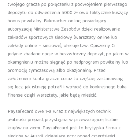
twojego gracza po połączeniu z podwojeniem pierwszego
depozytu do odwiedzenia 5000 zł owo faktycznie kuszący
bonus powitalny. Bukmacher online, posiadający
autoryzację Ministerstwa Zasobów dzięki realizowanie
zakładów sportowych sieciowy (warsztaty online lub
zakłady online – sieciowe), oferuje tzw. Opiszemy Ci
jedynie zbadane opcje w bezzwłoczny depozyt, po jakim w
okamgnieniu można sięgnąć po nadprogram powitalny lub
promocję tymczasową albo okazjonalną. Przed
założeniem konta gracze coraz to częściej zastanawiają
się lecz, jak istnieją potrafili wpłacić do konkretnego buka
finanse dzięki warsztaty, jakie będą mieścić.
Paysafecard owe 1-a wraz z największych technik
płatności prepaid, przystępna w przeważającej liczbie
krajów na ziemi. Paysafecard jest to brytyjska firma z
siedzibą w Austrii, działająca przy ponad czterdzieści