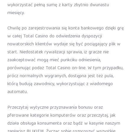
wykorzystać pełną sumę z karty zbytnio dwunastu
miesięcy.
Chwilę po zarejestrowania się konta bankowego dzięki grę
w całej Total Casino do odwiedzenia dyspozycji
nowatorskich klientów wydaje się być pociągający plik w
start. Niedostatek rywalizacji sprawia, iż gracze nie
zaakceptować mogą mieć punkciku odniesienia,
porównując podaż Total Casino on-line. W tym przypadku,
prócz normalnych wygranych, dostępna jest też pula,
którą budują zawodnicy, wykorzystując z wiadomego
automatu.
Przeczytaj wytyczne przyznawania bonusu oraz
pferowane kategorie komputerów oraz przeczytaj, jak
działa obsługa konsumenta oraz bądź w kasynie naszym
zapłacisz BLIKIEM. Życząc sobie rozproszyć wszystkie