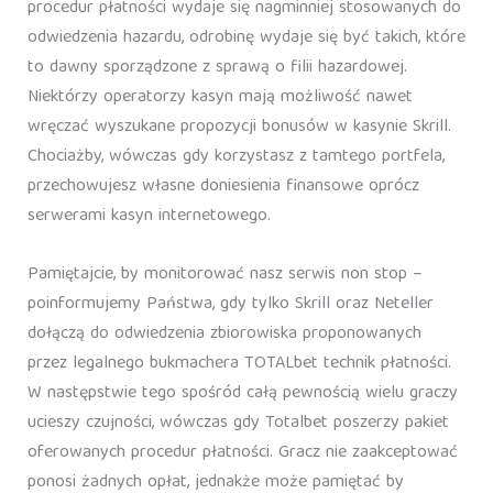
procedur płatności wydaje się nagminniej stosowanych do
odwiedzenia hazardu, odrobinę wydaje się być takich, które
to dawny sporządzone z sprawą o filii hazardowej.
Niektórzy operatorzy kasyn mają możliwość nawet
wręczać wyszukane propozycji bonusów w kasynie Skrill.
Chociażby, wówczas gdy korzystasz z tamtego portfela,
przechowujesz własne doniesienia finansowe oprócz
serwerami kasyn internetowego.
Pamiętajcie, by monitorować nasz serwis non stop –
poinformujemy Państwa, gdy tylko Skrill oraz Neteller
dołączą do odwiedzenia zbiorowiska proponowanych
przez legalnego bukmachera TOTALbet technik płatności.
W następstwie tego spośród całą pewnością wielu graczy
ucieszy czujności, wówczas gdy Totalbet poszerzy pakiet
oferowanych procedur płatności. Gracz nie zaakceptować
ponosi żadnych opłat, jednakże może pamiętać by