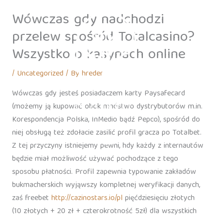
Skip
Wówczas gdy nadchodzi
to
content
przelew spośród Totalcasino?
Wszystko o kasynach online
/
Uncategorized
/ By
hreden
Wówczas gdy jesteś posiadaczem karty Paysafecard
(możemy ją kupować obok mnóstwo dystrybutorów m.in.
Korespondencja Polska, InMedio bądź Pepco), spośród do
niej obsługą też zdołacie zasilić profil gracza po Totalbet.
Z tej przyczyny istniejemy pewni, hdy każdy z internautów
będzie miał możliwość używać pochodzące z tego
sposobu płatności. Profil zapewnia typowanie zakładów
bukmacherskich wyjąwszy kompletnej weryfikacji danych,
zaś freebet
http://cazinostars.io/pl
pięćdziesięciu złotych
(10 złotych + 20 zł + czterokrotność 5zł) dla wszystkich