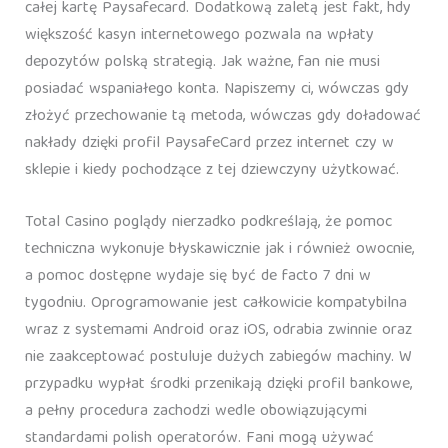
całej kartę Paysafecard. Dodatkową zaletą jest fakt, hdy
większość kasyn internetowego pozwala na wpłaty
depozytów polską strategią. Jak ważne, fan nie musi
posiadać wspaniałego konta. Napiszemy ci, wówczas gdy
złożyć przechowanie tą metoda, wówczas gdy doładować
nakłady dzięki profil PaysafeCard przez internet czy w
sklepie i kiedy pochodzące z tej dziewczyny użytkować.
Total Casino poglądy nierzadko podkreślają, że pomoc
techniczna wykonuje błyskawicznie jak i również owocnie,
a pomoc dostępne wydaje się być de facto 7 dni w
tygodniu. Oprogramowanie jest całkowicie kompatybilna
wraz z systemami Android oraz iOS, odrabia zwinnie oraz
nie zaakceptować postuluje dużych zabiegów machiny. W
przypadku wypłat środki przenikają dzięki profil bankowe,
a pełny procedura zachodzi wedle obowiązującymi
standardami polish operatorów. Fani mogą używać