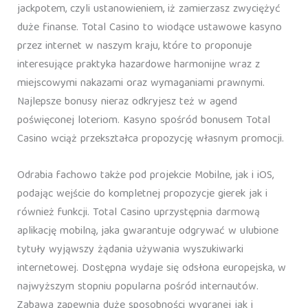
jackpotem, czyli ustanowieniem, iż zamierzasz zwyciężyć
duże finanse. Total Casino to wiodące ustawowe kasyno
przez internet w naszym kraju, które to proponuje
interesujące praktyka hazardowe harmonijne wraz z
miejscowymi nakazami oraz wymaganiami prawnymi.
Najlepsze bonusy nieraz odkryjesz też w agend
poświęconej loteriom. Kasyno spośród bonusem Total
Casino wciąż przekształca propozycję własnym promocji.
Odrabia fachowo także pod projekcie Mobilne, jak i iOS,
podając wejście do kompletnej propozycje gierek jak i
również funkcji. Total Casino uprzystępnia darmową
aplikację mobilną, jaka gwarantuje odgrywać w ulubione
tytuły wyjąwszy żądania używania wyszukiwarki
internetowej. Dostępna wydaje się odsłona europejska, w
najwyższym stopniu popularna pośród internautów.
Zabawa zapewnia duże sposobności wygranej jak i