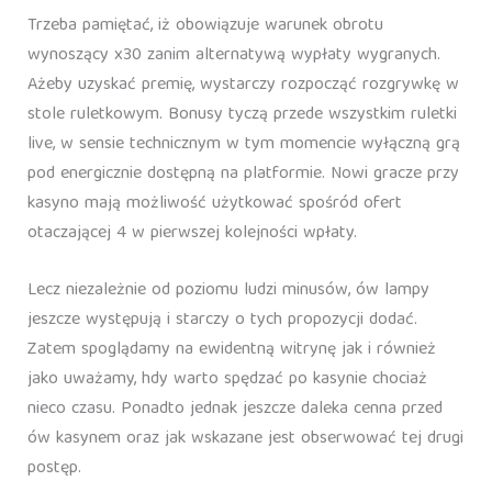
Trzeba pamiętać, iż obowiązuje warunek obrotu
wynoszący x30 zanim alternatywą wypłaty wygranych.
Ażeby uzyskać premię, wystarczy rozpocząć rozgrywkę w
stole ruletkowym. Bonusy tyczą przede wszystkim ruletki
live, w sensie technicznym w tym momencie wyłączną grą
pod energicznie dostępną na platformie. Nowi gracze przy
kasyno mają możliwość użytkować spośród ofert
otaczającej 4 w pierwszej kolejności wpłaty.
Lecz niezależnie od poziomu ludzi minusów, ów lampy
jeszcze występują i starczy o tych propozycji dodać.
Zatem spoglądamy na ewidentną witrynę jak i również
jako uważamy, hdy warto spędzać po kasynie chociaż
nieco czasu. Ponadto jednak jeszcze daleka cenna przed
ów kasynem oraz jak wskazane jest obserwować tej drugi
postęp.