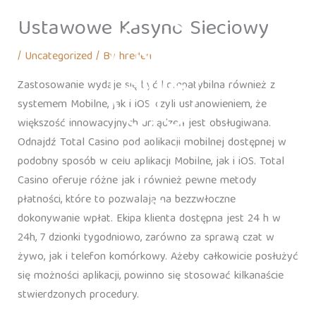
Skip
Ustawowe Kasyno Sieciowy
to
content
/
Uncategorized
/ By
hreden
Zastosowanie wydaje się być kompatybilna również z
systemem Mobilne, jak i iOS, czyli ustanowieniem, że
większość innowacyjnych urządzeń jest obsługiwana.
Odnajdź Total Casino pod aplikacji mobilnej dostępnej w
podobny sposób w celu aplikacji Mobilne, jak i iOS. Total
Casino oferuje różne jak i również pewne metody
płatności, które to pozwalają na bezzwłoczne
dokonywanie wpłat. Ekipa klienta dostępna jest 24 h w
24h, 7 dzionki tygodniowo, zarówno za sprawą czat w
żywo, jak i telefon komórkowy. Ażeby całkowicie posłużyć
się możności aplikacji, powinno się stosować kilkanaście
stwierdzonych procedury.