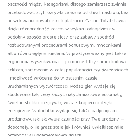
baczności między kategoriami, dlatego zamierzasz zwinnie
przebudować styl rozrywki zależnie od chwili nastroju, bez
poszukiwania nowatorskich platform. Casino Total stawia
dzięki różnorodność, zatem w wykazu odnajdziesz w
podobny sposób proste sloty, oraz zabawy spośród
rozbudowanymi procedurami bonusowymi, mnożnikami
albo równoległymi rundami. W praktyce ważny jest także
ergonomia wyszukiwania — pomocne filtry samochodowe
sektora, sortowanie w całej popularności czy świeżościach
i możliwość wrócenia do w ostatnim czasie
uruchamianych wytwórczości. Podaż gier wydaje się
zbudowana tak, żeby łączyć natychmiastowe automaty,
świetne stoliki i rozgrywkę wraz z krupierem dzięki
energicznie. W dodatku wydaje się także nadprogram
urodzinowy, jaki aktywuje czujności przy Twe urodziny —
doskonały, o ile grasz stale jak i również uwielbiasz miłe
przybory w fundamentalnym dniach.