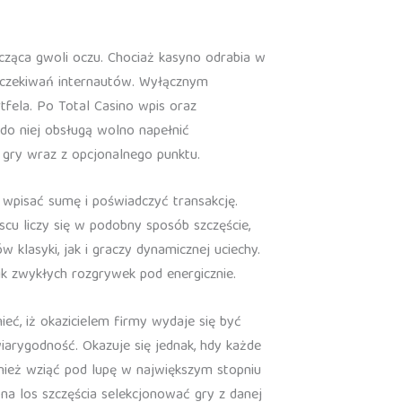
cząca gwoli oczu. Chociaż kasyno odrabia w
 oczekiwań internautów. Wyłącznym
fela. Po Total Casino wpis oraz
do niej obsługą wolno napełnić
 gry wraz z opcjonalnego punktu.
wpisać sumę i poświadczyć transakcję.
u liczy się w podobny sposób szczęście,
lasyki, jak i graczy dynamicznej uciechy.
ik zwykłych rozgrywek pod energicznie.
ć, iż okazicielem firmy wydaje się być
iarygodność. Okazuje się jednak, hdy każde
wnież wziąć pod lupę w największym stopniu
a los szczęścia selekcjonować gry z danej