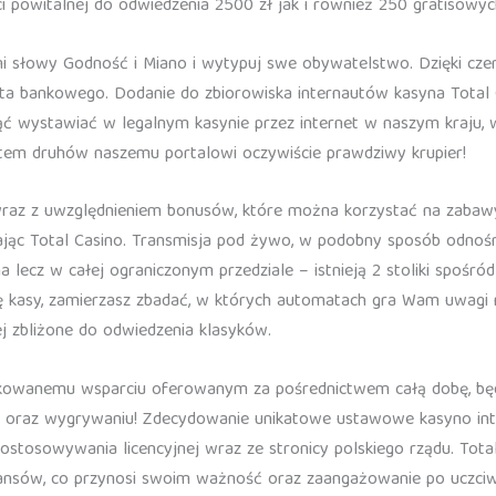
 powitalnej do odwiedzenia 2500 zł jak i również 250 gratisowyc
mi słowy Godność i Miano i wytypuj swe obywatelstwo. Dzięki cz
ta bankowego. Dodanie do zbiorowiska internautów kasyna Total
ć wystawiać w legalnym kasynie przez internet w naszym kraju, w
tem druhów naszemu portalowi oczywiście prawdziwy krupier!
wraz z uwzględnieniem bonusów, które można korzystać na zabawy
ając Total Casino. Transmisja pod żywo, w podobny sposób odnośnie
 lecz w całej ograniczonym przedziale – istnieją 2 stoliki spośród
ę kasy, zamierzasz zbadać, w których automatach gra Wam uwagi n
ej zbliżone do odwiedzenia klasyków.
wanemu wsparciu oferowanym za pośrednictwem całą dobę, będz
e oraz wygrywaniu! Zdecydowanie unikatowe ustawowe kasyno int
ostosowywania licencyjnej wraz ze stronicy polskiego rządu. Tota
nansów, co przynosi swoim ważność oraz zaangażowanie po uczciw