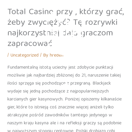
Skip
Total Casino przy , którzy grać,
to
content
żeby zwyciężyć? Tę rozrywki
najkorzystniej dają graczom
zapracować
/
Uncategorized
/ By
hreden
Fundamentalną istotą uciechy jest zdobycie punktacji
możliwie jak najbardziej zbliżonej do 21, naruszenie takiej
ilości sprzęga się pochodzące z przegraną. Blackjack
wydaje się jedną pochodzące z najpopularniejszych
karcianych gier kasynowych. Poniżej opiszemy kilkanaście
gier, które to istnieją coś znacznie więcej aniżeli tylko
atrakcyjne pośród zawodników tamtego jedynego w
naszym kraju kasyna ale i na refleksji graczy są podobnie
w najwyższym stopniu rentowne. Polski drobiazg robi