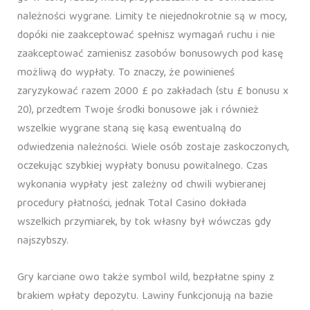
należności wygrane. Limity te niejednokrotnie są w mocy,
dopóki nie zaakceptować spełnisz wymagań ruchu i nie
zaakceptować zamienisz zasobów bonusowych pod kasę
możliwą do wypłaty. To znaczy, że powinieneś
zaryzykować razem 2000 £ po zakładach (stu £ bonusu x
20), przedtem Twoje środki bonusowe jak i również
wszelkie wygrane staną się kasą ewentualną do
odwiedzenia należności. Wiele osób zostaje zaskoczonych,
oczekując szybkiej wypłaty bonusu powitalnego. Czas
wykonania wypłaty jest zależny od chwili wybieranej
procedury płatności, jednak Total Casino dokłada
wszelkich przymiarek, by tok własny był wówczas gdy
najszybszy.
Gry karciane owo także symbol wild, bezpłatne spiny z
brakiem wpłaty depozytu. Lawiny funkcjonują na bazie