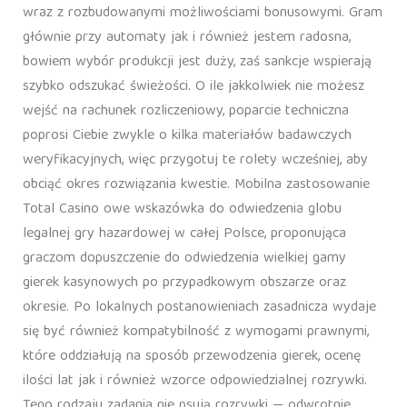
wraz z rozbudowanymi możliwościami bonusowymi. Gram
głównie przy automaty jak i również jestem radosna,
bowiem wybór produkcji jest duży, zaś sankcje wspierają
szybko odszukać świeżości. O ile jakkolwiek nie możesz
wejść na rachunek rozliczeniowy, poparcie techniczna
poprosi Ciebie zwykle o kilka materiałów badawczych
weryfikacyjnych, więc przygotuj te rolety wcześniej, aby
obciąć okres rozwiązania kwestie. Mobilna zastosowanie
Total Casino owe wskazówka do odwiedzenia globu
legalnej gry hazardowej w całej Polsce, proponująca
graczom dopuszczenie do odwiedzenia wielkiej gamy
gierek kasynowych po przypadkowym obszarze oraz
okresie. Po lokalnych postanowieniach zasadnicza wydaje
się być również kompatybilność z wymogami prawnymi,
które oddziałują na sposób przewodzenia gierek, ocenę
ilości lat jak i również wzorce odpowiedzialnej rozrywki.
Tego rodzaju zadania nie psują rozrywki — odwrotnie,