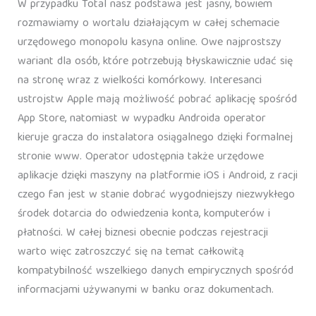
W przypadku Total nasz podstawa jest jasny, bowiem
rozmawiamy o wortalu działającym w całej schemacie
urzędowego monopolu kasyna online. Owe najprostszy
wariant dla osób, które potrzebują błyskawicznie udać się
na stronę wraz z wielkości komórkowy. Interesanci
ustrojstw Apple mają możliwość pobrać aplikację spośród
App Store, natomiast w wypadku Androida operator
kieruje gracza do instalatora osiągalnego dzięki formalnej
stronie www. Operator udostępnia także urzędowe
aplikacje dzięki maszyny na platformie iOS i Android, z racji
czego fan jest w stanie dobrać wygodniejszy niezwykłego
środek dotarcia do odwiedzenia konta, komputerów i
płatności. W całej biznesi obecnie podczas rejestracji
warto więc zatroszczyć się na temat całkowitą
kompatybilność wszelkiego danych empirycznych spośród
informacjami używanymi w banku oraz dokumentach.