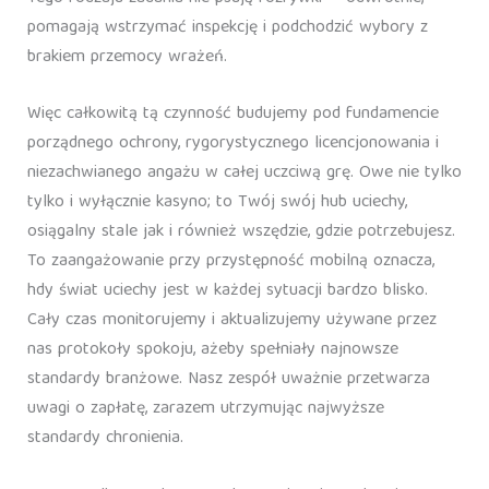
pomagają wstrzymać inspekcję i podchodzić wybory z
brakiem przemocy wrażeń.
Więc całkowitą tą czynność budujemy pod fundamencie
porządnego ochrony, rygorystycznego licencjonowania i
niezachwianego angażu w całej uczciwą grę. Owe nie tylko
tylko i wyłącznie kasyno; to Twój swój hub uciechy,
osiągalny stale jak i również wszędzie, gdzie potrzebujesz.
To zaangażowanie przy przystępność mobilną oznacza,
hdy świat uciechy jest w każdej sytuacji bardzo blisko.
Cały czas monitorujemy i aktualizujemy używane przez
nas protokoły spokoju, ażeby spełniały najnowsze
standardy branżowe. Nasz zespół uważnie przetwarza
uwagi o zapłatę, zarazem utrzymując najwyższe
standardy chronienia.