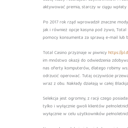
aktywować premia, starczy w ciągu wpłaty
Po 2017 rok rząd wprowadził znaczne modyfi
jak i również opcje kasyna pod żywo, Total
pomocy konsumenta za sprawą e-mail lub bl
Total Casino przyznaje w piwnicy
https://p
im mnóstwo okazji do odwiedzenia zdobyw
nas oferty komputerów, dlatego robimy wsz
odrzucić operować. Tutaj oczywiście przew
wraz z obu. Nakłady działają w całej Blackj
Selekcja jest ogromny, z racji czego posia
tylko i wyłącznie gwoli klientów pełnoletni
wyłącznie w celu użytkowników pełnoletnic