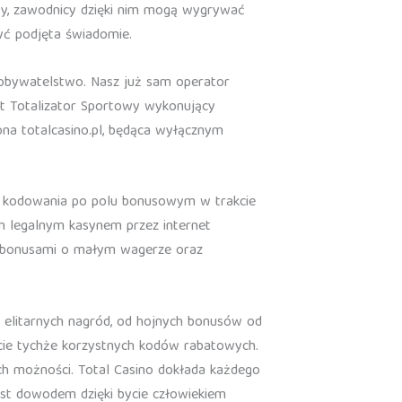
y, zawodnicy dzięki nim mogą wygrywać
yć podjęta świadomie.
i obywatelstwo. Nasz już sam operator
st Totalizator Sportowy wykonujący
na totalcasino.pl, będąca wyłącznym
m kodowania po polu bonusowym w trakcie
ym legalnym kasynem przez internet
i bonusami o małym wagerze oraz
elitarnych nagród, od hojnych bonusów od
ie tychże korzystnych kodów rabatowych.
ch możności. Total Casino dokłada każdego
est dowodem dzięki bycie człowiekiem