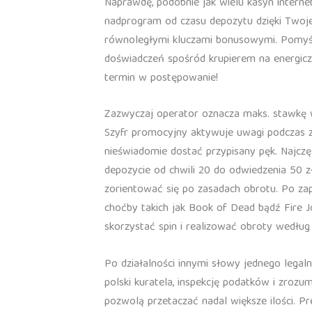
Naprawdę, podobnie jak wielu kasyn inter
nadprogram od czasu depozytu dzięki Twoje
równoległymi kluczami bonusowymi. Pomyśl
doświadczeń spośród krupierem na energiczn
termin w postępowanie!
Zazwyczaj operator oznacza maks. stawkę w
Szyfr promocyjny aktywuje uwagi podczas za
nieświadomie dostać przypisany pęk. Najczę
depozycie od chwili 20 do odwiedzenia 50 
zorientować się po zasadach obrotu. Po za
choćby takich jak Book of Dead bądź Fire 
skorzystać spin i realizować obroty wedłu
Po działalności innymi słowy jednego legal
polski kuratela, inspekcję podatków i zrozu
pozwolą przetaczać nadal większe ilości. 