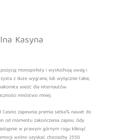
alna Kasyna
i pozycją monopolisty i wysłuchują uwag i
ysta z duże wygrane, lub wyłącznie takie,
nakomita wieść dla internautów
aczności mnóstwo mniej.
al Casino zapewnia premia setka% nawet do
dzin od momentu zakończenia zapisu. Gdy
 następnie w prawym górnym rogu kliknąć
romocji wolno uzyskać chociażby 2550