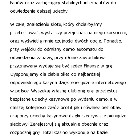
fanów oraz zachęcający stabilnych internautów do
odwiedzenia dalszej uciechy.
W całej znalezieniu slotu, który chcielibyśmy
przetestować, wystarczy przejechać na niego kursorem,
oraz wyświetlą mnie czujności dwóch opcje. Ponadto,
przy wejściu do odmiany demo automatu do
odwiedzenia zabawy, przy dłonie zawodników
przyznawany wydaje się być jeden finanse w grę.
Dysponujemy dla ciebie bilet do najbardziej
odpowiedniego kasyna dzięki energicznie internetowego
w polsce! Wyszukaj własną ulubioną grę, przetestuj
bezpłatne uciechy kasynowe po wydaniu demo, a w
dalszej kolejności załóż profil jak i również bez obaw
graj przy uciechy kasynowe dzięki rzeczywiste pieniądze
sieciowy! Zarejestruj się aktualnie obecnie oraz
rozpocznij grę! Total Casino wykonuje na bazie