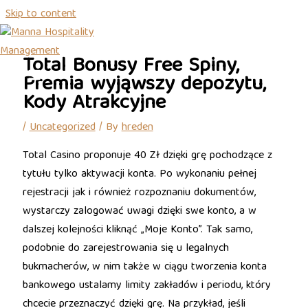
Skip to content
Total Bonusy Free Spiny,
Premia wyjąwszy depozytu,
Kody Atrakcyjne
/
Uncategorized
/ By
hreden
Total Casino proponuje 40 Zł dzięki grę pochodzące z
tytułu tylko aktywacji konta. Po wykonaniu pełnej
rejestracji jak i również rozpoznaniu dokumentów,
wystarczy zalogować uwagi dzięki swe konto, a w
dalszej kolejności kliknąć „Moje Konto”. Tak samo,
podobnie do zarejestrowania się u legalnych
bukmacherów, w nim także w ciągu tworzenia konta
bankowego ustalamy limity zakładów i periodu, który
chcecie przeznaczyć dzięki grę. Na przykład, jeśli