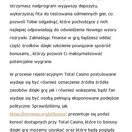
otrzymasz nadprogram wyjąwszy depozytu,
wykorzystaj fita do testowania odmiennych gier, co
pozwoli Tobie odgadnąć, które pochodzące z nich
najlepiej odpowiadają do odwiedzenia Nowego wzoru
rozrywki. Zakładając finanse w grę, będziesz oddać
część środków dzięki szkolenie powiązane spośród
bonusami, , którzy pozwoli Ci maksymalizować
potencjalne wygrane.
W procesie rejestracyjnym Total Casino postulowane
wydaje się być również oznaczenie źródła źródła
zasobów dzięki grę jak i również wskazanie, bądź fan
wydaje się być osobą pełniącą eksponowane podejście
polityczne. Sprawdziliśmy, jak
https://mrmega.org/pl/bonus/
prezentuje się podaż
konsol dostępnych przy Total Casino, które to bonusy
dzięki grę możemy uzyskać oraz które będą poglądy