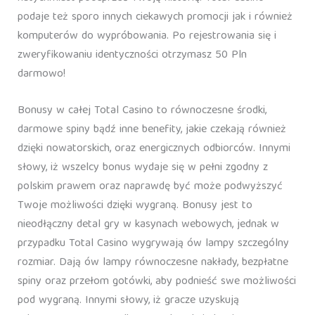
podaje też sporo innych ciekawych promocji jak i również
komputerów do wypróbowania. Po rejestrowania się i
zweryfikowaniu identyczności otrzymasz 50 Pln
darmowo!
Bonusy w całej Total Casino to równoczesne środki,
darmowe spiny bądź inne benefity, jakie czekają również
dzięki nowatorskich, oraz energicznych odbiorców. Innymi
słowy, iż wszelcy bonus wydaje się w pełni zgodny z
polskim prawem oraz naprawdę być może podwyższyć
Twoje możliwości dzięki wygraną. Bonusy jest to
nieodłączny detal gry w kasynach webowych, jednak w
przypadku Total Casino wygrywają ów lampy szczególny
rozmiar. Dają ów lampy równoczesne nakłady, bezpłatne
spiny oraz przełom gotówki, aby podnieść swe możliwości
pod wygraną. Innymi słowy, iż gracze uzyskują