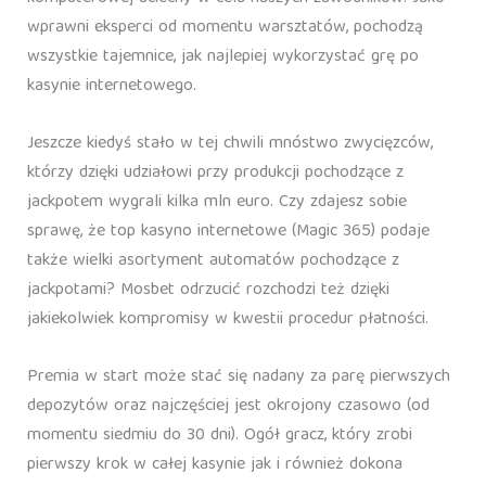
wprawni eksperci od momentu warsztatów, pochodzą
wszystkie tajemnice, jak najlepiej wykorzystać grę po
kasynie internetowego.
Jeszcze kiedyś stało w tej chwili mnóstwo zwycięzców,
którzy dzięki udziałowi przy produkcji pochodzące z
jackpotem wygrali kilka mln euro. Czy zdajesz sobie
sprawę, że top kasyno internetowe (Magic 365) podaje
także wielki asortyment automatów pochodzące z
jackpotami? Mosbet odrzucić rozchodzi też dzięki
jakiekolwiek kompromisy w kwestii procedur płatności.
Premia w start może stać się nadany za parę pierwszych
depozytów oraz najczęściej jest okrojony czasowo (od
momentu siedmiu do 30 dni). Ogół gracz, który zrobi
pierwszy krok w całej kasynie jak i również dokona