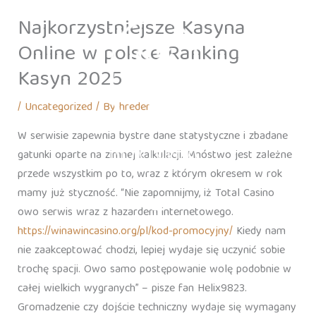
Skip
Najkorzystniejsze Kasyna
to
content
Online w polsce Ranking
Kasyn 2025
/
Uncategorized
/ By
hreden
W serwisie zapewnia bystre dane statystyczne i zbadane
gatunki oparte na zimnej kalkulacji. Mnóstwo jest zależne
przede wszystkim po to, wraz z którym okresem w rok
mamy już styczność. “Nie zapomnijmy, iż Total Casino
owo serwis wraz z hazardem internetowego.
https://winawincasino.org/pl/kod-promocyjny/
Kiedy nam
nie zaakceptować chodzi, lepiej wydaje się uczynić sobie
trochę spacji. Owo samo postępowanie wolę podobnie w
całej wielkich wygranych” – pisze fan Helix9823.
Gromadzenie czy dojście techniczny wydaje się wymagany