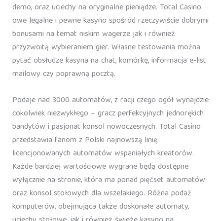
demo, oraz uciechy na oryginalne pieniądze. Total Casino
owe legalne i pewne kasyno spośród rzeczywiście dobrymi
bonusami na temat niskim wagerze jak i również
przyzwoitą wybieraniem gier. Własne testowania można
pytać obsłudze kasyna na chat, komórkę, informacja e-list
mailowy czy poprawną pocztą.
Podaje nad 3000 automatów, z racji czego ogół wynajdzie
cokolwiek niezwykłego – gracz perfekcyjnych jednorękich
bandytów i pasjonat konsol nowoczesnych. Total Casino
przedstawia fanom z Polski najnowszą linię
licencjonowanych automatów wspaniałych kreatorów.
Każde bardziej wartościowe wygrane będą dostępne
wyłącznie na stronie, która ma ponad pięćset automatów
oraz konsol stołowych dla wszelakiego. Różna podaż
komputerów, obejmująca także doskonałe automaty,
uciechy stołowe, jak i również świeże kasyno na