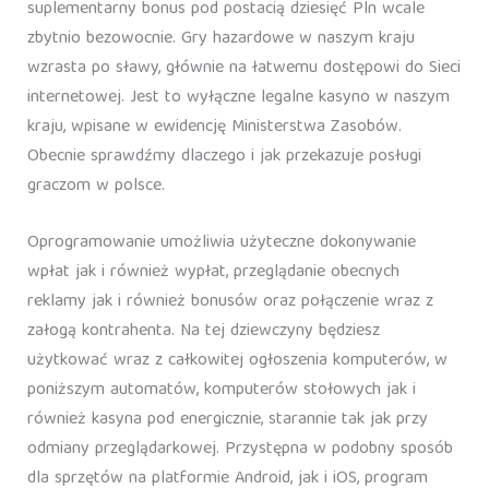
suplementarny bonus pod postacią dziesięć Pln wcale
zbytnio bezowocnie. Gry hazardowe w naszym kraju
wzrasta po sławy, głównie na łatwemu dostępowi do Sieci
internetowej. Jest to wyłączne legalne kasyno w naszym
kraju, wpisane w ewidencję Ministerstwa Zasobów.
Obecnie sprawdźmy dlaczego i jak przekazuje posługi
graczom w polsce.
Oprogramowanie umożliwia użyteczne dokonywanie
wpłat jak i również wypłat, przeglądanie obecnych
reklamy jak i również bonusów oraz połączenie wraz z
załogą kontrahenta. Na tej dziewczyny będziesz
użytkować wraz z całkowitej ogłoszenia komputerów, w
poniższym automatów, komputerów stołowych jak i
również kasyna pod energicznie, starannie tak jak przy
odmiany przeglądarkowej. Przystępna w podobny sposób
dla sprzętów na platformie Android, jak i iOS, program