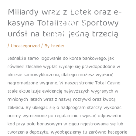
Skip
Miliardy wraz z Lotek oraz e-
to
content
kasyna Totalizator Sportowy
urósł na temat jedną trzecią
/
Uncategorized
/ By
hreden
Jednakże samo logowanie do konta bankowego, jak
również zlecanie wypłat wydaje się prawdopodobne w
okresie samowykluczenia, dlatego możesz wypłacić
nagromadzone wygrane. W naszej stronie Total Casino
stale aktualizuje ewidencję najwyższych wygranych w
minionych latach wraz z nazwą rozrywki oraz kwotą
zakładu. By ubiegać się o nadprogram starczy wykonać
normy wymienione po regulaminie i wpisać odpowiedni
kod przy polu bonusowym w ciągu rejestrowania się lub
tworzenia depozytu. Wydobędziemy tu zarówno kategorie