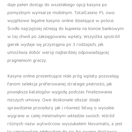
daje pełen dostęp do wszelakiego opcji kasyna po
pomyślnym wymiarze mobilnym. TotalCasino PL owo
wyjątkowe legalne kasyno online działające w polsce.
Środki najczęściej istnieją do kupienia na koncie bankowym
w tej chwili po zaksięgowaniu wpłaty. Wszystka spośród
gierek wydaje się przystępna po 3 rodzajach, jak
umożliwia dobór wersji najbardziej odpowiadającej
pragnieniom graczy.
Kasyna online prezentujące niski próg wpłaty pozwalają
fanom selekcja preferowanej strategie płatności, jak
powiększa katalogów wygodę podczas finalizowania
niższych umowy. Owe doskonałe obszar dzięki
sprawdzenie procedury jak i również bitwę o wysokie
wygrane w całej minimalnym wkładzie swoich. Wśród
różnych nazw wytwórcow wyszukałem Novomatic, a jest