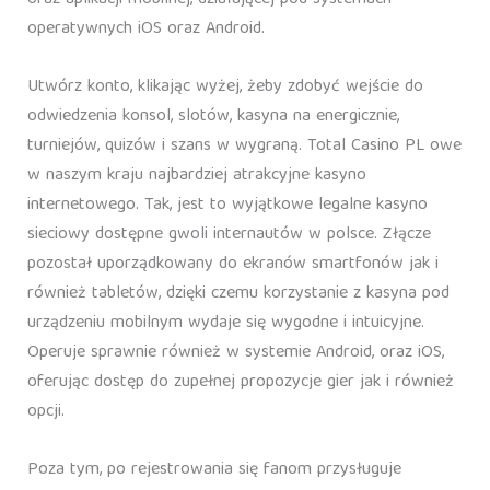
oraz aplikacji mobilnej, działającej pod systemach
operatywnych iOS oraz Android.
Utwórz konto, klikając wyżej, żeby zdobyć wejście do
odwiedzenia konsol, slotów, kasyna na energicznie,
turniejów, quizów i szans w wygraną. Total Casino PL owe
w naszym kraju najbardziej atrakcyjne kasyno
internetowego. Tak, jest to wyjątkowe legalne kasyno
sieciowy dostępne gwoli internautów w polsce. Złącze
pozostał uporządkowany do ekranów smartfonów jak i
również tabletów, dzięki czemu korzystanie z kasyna pod
urządzeniu mobilnym wydaje się wygodne i intuicyjne.
Operuje sprawnie również w systemie Android, oraz iOS,
oferując dostęp do zupełnej propozycje gier jak i również
opcji.
Poza tym, po rejestrowania się fanom przysługuje