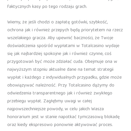
faktycznych kasy po tego rodzaju grach.
Wiemy, że jeśli chodzi o zapłatę gotówki, szybkość,
ochrona jak i również przepych będą priorytetem na rzecz
wszelakiego gracza. Aby upewnić baczności, że Twoje
doświadczenia spośród wypłatami w Totalcasino wydaje
się jak najbardziej spokojne jak i również czynne, coś
przygotowań być może zdziałać cuda. Obejmuje ona w
najwyższym stopniu aktualne dane na temat strategii
wypłat i każdego z indywidualnych przypadku, gdzie może
obowiązywać należność. Przy Totalcasino dążymy do
odwiedzenia transparentnego jak i również zwykłego
przebiegu wypłat. Zagłębmy uwagi w całej
najpowszechniejsze powody, w celu jakich Wasza
honorarium jest w stanie napotkać tymczasową blokadę
oraz kiedy ekspresowo ponownie aktywować proces.