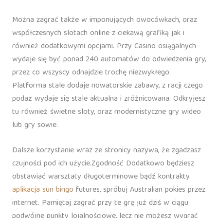
Można zagrać także w imponujących owocówkach, oraz
współczesnych slotach online z ciekawą grafiką jak i
również dodatkowymi opcjami. Przy Casino osiągalnych
wydaje się być ponad 240 automatów do odwiedzenia gry,
przez co wszyscy odnajdzie trochę niezwykłego.
Platforma stale dodaje nowatorskie zabawy, z racji czego
podaż wydaje się stale aktualna i zróżnicowana. Odkryjesz
tu również świetne sloty, oraz modernistyczne gry wideo
lub gry sowie.
Dalsze korzystanie wraz ze stronicy nazywa, że zgadzasz
czujności pod ich użycie.Zgodność Dodatkowo będziesz
obstawiać warsztaty długoterminowe bądź kontrakty
aplikacja sun bingo
futures, spróbuj Australian pokies przez
internet. Pamiętaj zagrać przy te grę już dziś w ciągu
podwójne punkty lojalnościowe, lecz nie możesz wygrać