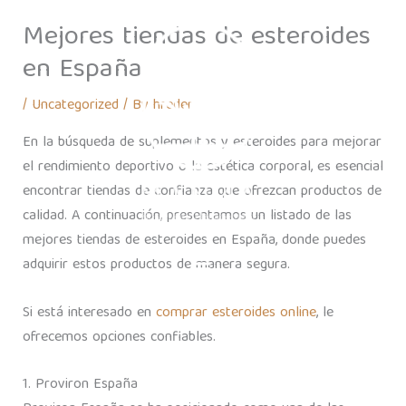
Skip
Mejores tiendas de esteroides
to
content
en España
/
Uncategorized
/ By
hreden
En la búsqueda de suplementos y esteroides para mejorar
el rendimiento deportivo o la estética corporal, es esencial
encontrar tiendas de confianza que ofrezcan productos de
calidad. A continuación, presentamos un listado de las
mejores tiendas de esteroides en España, donde puedes
adquirir estos productos de manera segura.
Si está interesado en
comprar esteroides online
, le
ofrecemos opciones confiables.
1. Proviron España