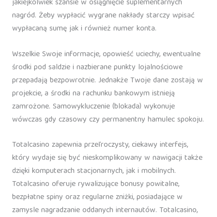
jakiejkolwiek szansie w osiągnięcie suplementarnych
nagród. Żeby wypłacić wygrane nakłady starczy wpisać
wypłacaną sumę jak i również numer konta.
Wszelkie Swoje informacje, opowieść uciechy, ewentualne
środki pod saldzie i nazbierane punkty lojalnościowe
przepadają bezpowrotnie. Jednakże Twoje dane zostają w
projekcie, a środki na rachunku bankowym istnieją
zamrożone. Samowykluczenie (blokada) wykonuje
wówczas gdy czasowy czy permanentny hamulec spokoju.
Totalcasino zapewnia przeľroczysty, ciekawy interfejs,
który wydaje się być nieskomplikowany w nawigacji także
dzięki komputerach stacjonarnych, jak i mobilnych.
Totalcasino oferuje rywalizujące bonusy powitalne,
bezpłatne spiny oraz regularne zniżki, posiadające w
zamysle nagradzanie oddanych internautów. Totalcasino,