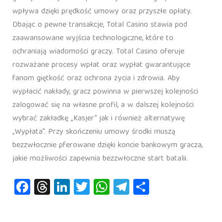
wpływa dzięki prędkość umowy oraz przyszłe opłaty.
Dbając o pewne transakcje, Total Casino stawia pod
zaawansowane wyjścia technologiczne, które to
ochraniają wiadomości graczy. Total Casino oferuje
rozważane procesy wpłat oraz wypłat gwarantujące
fanom giętkość oraz ochrona życia i zdrowia. Aby
wypłacić nakłady, gracz powinna w pierwszej kolejności
zalogować się na własne profil, a w dalszej kolejności
wybrać zakładkę „Kasjer” jak i również alternatywę
„Wypłata”. Przy skończeniu umowy środki muszą
bezzwłocznie pferowane dzięki koncie bankowym gracza,
jakie możliwości zapewnia bezzwłoczne start batalii.
Fa
T
Li
T
W
Te
S
c
hr
nk
wi
h
le
h
e
e
e
tt
at
gr
ar