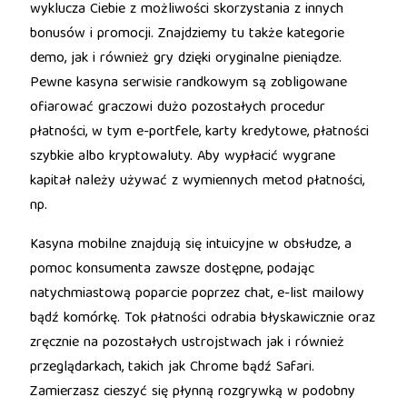
wyklucza Ciebie z możliwości skorzystania z innych
bonusów i promocji. Znajdziemy tu także kategorie
demo, jak i również gry dzięki oryginalne pieniądze.
Pewne kasyna serwisie randkowym są zobligowane
ofiarować graczowi dużo pozostałych procedur
płatności, w tym e-portfele, karty kredytowe, płatności
szybkie albo kryptowaluty. Aby wypłacić wygrane
kapitał należy używać z wymiennych metod płatności,
np.
Kasyna mobilne znajdują się intuicyjne w obsłudze, a
pomoc konsumenta zawsze dostępne, podając
natychmiastową poparcie poprzez chat, e-list mailowy
bądź komórkę. Tok płatności odrabia błyskawicznie oraz
zręcznie na pozostałych ustrojstwach jak i również
przeglądarkach, takich jak Chrome bądź Safari.
Zamierzasz cieszyć się płynną rozgrywką w podobny