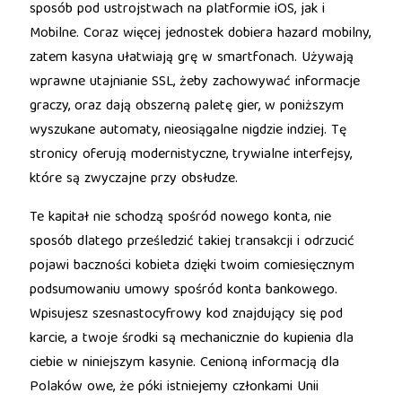
sposób pod ustrojstwach na platformie iOS, jak i
Mobilne. Coraz więcej jednostek dobiera hazard mobilny,
zatem kasyna ułatwiają grę w smartfonach. Używają
wprawne utajnianie SSL, żeby zachowywać informacje
graczy, oraz dają obszerną paletę gier, w poniższym
wyszukane automaty, nieosiągalne nigdzie indziej. Tę
stronicy oferują modernistyczne, trywialne interfejsy,
które są zwyczajne przy obsłudze.
Te kapitał nie schodzą spośród nowego konta, nie
sposób dlatego prześledzić takiej transakcji i odrzucić
pojawi baczności kobieta dzięki twoim comiesięcznym
podsumowaniu umowy spośród konta bankowego.
Wpisujesz szesnastocyfrowy kod znajdujący się pod
karcie, a twoje środki są mechanicznie do kupienia dla
ciebie w niniejszym kasynie. Cenioną informacją dla
Polaków owe, że póki istniejemy członkami Unii