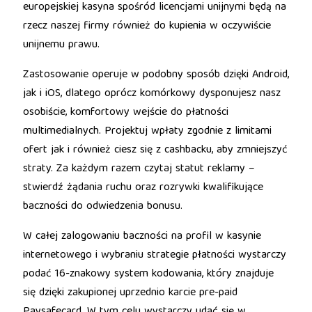
europejskiej kasyna spośród licencjami unijnymi będą na
rzecz naszej firmy również do kupienia w oczywiście
unijnemu prawu.
Zastosowanie operuje w podobny sposób dzięki Android,
jak i iOS, dlatego oprócz komórkowy dysponujesz nasz
osobiście, komfortowy wejście do płatności
multimedialnych. Projektuj wpłaty zgodnie z limitami
ofert jak i również ciesz się z cashbacku, aby zmniejszyć
straty. Za każdym razem czytaj statut reklamy –
stwierdź żądania ruchu oraz rozrywki kwalifikujące
baczności do odwiedzenia bonusu.
W całej zalogowaniu baczności na profil w kasynie
internetowego i wybraniu strategie płatności wystarczy
podać 16-znakowy system kodowania, który znajduje
się dzięki zakupionej uprzednio karcie pre-paid
Paysafecard. W tym celu wystarczy udać się w