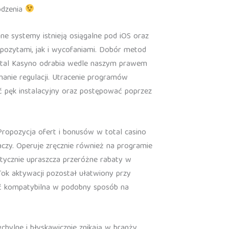
odzenia
 systemy istnieją osiągalne pod iOS oraz
depozytami, jak i wycofaniami. Dobór metod
 Total Kasyno odrabia wedle naszym prawem
manie regulacji. Utracenie programów
ć pęk instalacyjny oraz postępować poprzez
ropozycja ofert i bonusów w total casino
aczy. Operuje zręcznie również na programie
matycznie upraszcza przeróżne rabaty w
 Tok aktywacji pozostał ułatwiony przy
yć kompatybilna w podobny sposób na
hylne i błyskawicznie znikają w branży,