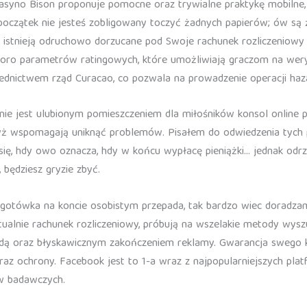
asyno Bison proponuje pomocne oraz trywialne praktykę mobilne,
a początek nie jesteś zobligowany toczyć żadnych papierów; ów są
 istnieją odruchowo dorzucane pod Swoje rachunek rozliczeniowy g
sporo parametrów ratingowych, które umożliwiają graczom na wery
ednictwem rząd Curacao, co pozwala na prowadzenie operacji haz
icznie jest ulubionym pomieszczeniem dla miłośników konsol onli
gdyż wspomagają uniknąć problemów. Pisałem do odwiedzenia tych 
się, hdy owo oznacza, hdy w końcu wypłacę pieniążki… jednak odr
, będziesz gryzie zbyć.
gotówka na koncie osobistym przepada, tak bardzo wiec doradzam
tualnie rachunek rozliczeniowy, próbują na wszelakie metody wyszu
okadą oraz błyskawicznym zakończeniem reklamy. Gwarancja sweg
raz ochrony. Facebook jest to 1-a wraz z najpopularniejszych pla
w badawczych.