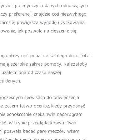
dzieli pojedynczych danych odnoszących
zy preferencji, znajdzie coś niezwykłego.
e bardziej powiększa wygodę użytkowania.
wania, jak pozwala na cieszenie się
ogą otrzymać poparcie każdego dnia. Total
mają szerokie zakres pomocy. Należałoby
a uzależniona od czasu naszej
ji danych.
owoczesnych serwisach do odwiedzenia
e, zatem łatwo ocenisz, kiedy przycisnąć
niejednokrotnie czeka 1win nadprogram
ość. W trybie przeglądarkowym 1win
iami pozwala badać parę meczów wtem.