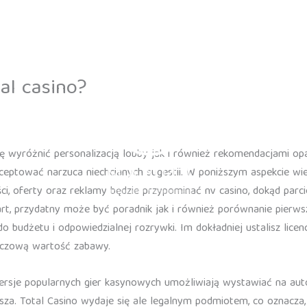
Contact
tal casino?
 wyróżnić personalizacją lobby jak i również rekomendacjami opart
aakceptować narzuca niechcianych sugestii. W poniższym aspekcie w
ości, oferty oraz reklamy będzie przypominać nv casino, dokąd parci
art, przydatny może być poradnik jak i również porównanie pierws
 budżetu i odpowiedzialnej rozrywki. Im dokładniej ustalisz licencj
zeczową wartość zabawy.
rsje popularnych gier kasynowych umożliwiają wystawiać na auto
a. Total Casino wydaje się ale legalnym podmiotem, co oznacza, 