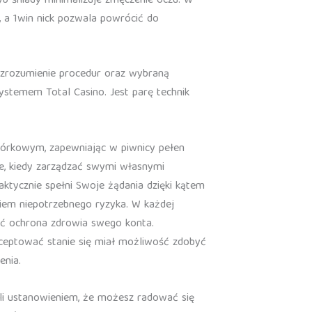
yb śniady minimalizuje zmęczenie oczu. W
 a 1win nick pozwala powrócić do
 zrozumienie procedur oraz wybraną
stemem Total Casino. Jest parę technik
órkowym, zapewniając w piwnicy pełen
e, kiedy zarządzać swymi własnymi
ktycznie spełni Swoje żądania dzięki kątem
akiem niepotrzebnego ryzyka. W każdej
ać ochrona zdrowia swego konta.
kceptować stanie się miał możliwość zdobyć
enia.
li ustanowieniem, że możesz radować się