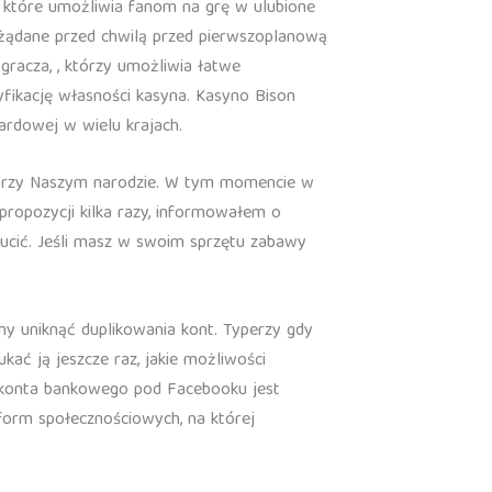
 które umożliwia fanom na grę w ulubione
 żądane przed chwilą przed pierwszoplanową
racza, , którzy umożliwia łatwe
fikację własności kasyna. Kasyno Bison
ardowej w wielu krajach.
ne przy Naszym narodzie. W tym momencie w
propozycji kilka razy, informowałem o
zucić. Jeśli masz w swoim sprzętu zabawy
y uniknąć duplikowania kont. Typerzy gdy
kać ją jeszcze raz, jakie możliwości
o konta bankowego pod Facebooku jest
tform społecznościowych, na której