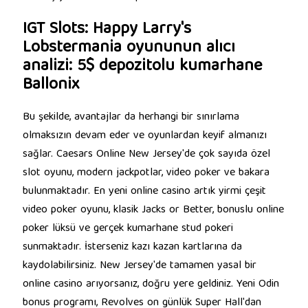
IGT Slots: Happy Larry's
Lobstermania oyununun alıcı
analizi: 5$ depozitolu kumarhane
Ballonix
Bu şekilde, avantajlar da herhangi bir sınırlama
olmaksızın devam eder ve oyunlardan keyif almanızı
sağlar. Caesars Online New Jersey'de çok sayıda özel
slot oyunu, modern jackpotlar, video poker ve bakara
bulunmaktadır. En yeni online casino artık yirmi çeşit
video poker oyunu, klasik Jacks or Better, bonuslu online
poker lüksü ve gerçek kumarhane stud pokeri
sunmaktadır. İsterseniz kazı kazan kartlarına da
kaydolabilirsiniz. New Jersey'de tamamen yasal bir
online casino arıyorsanız, doğru yere geldiniz. Yeni Odin
bonus programı, Revolves on günlük Super Hall'dan