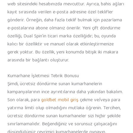
web sitesindeki hesabınızda mevcuttur. Ayrıca, bahis ağları
kayıt sırasında verilen e-posta adresine özel teklifler
gönderir. Örneğin, daha fazla teklif bulmak için pazarlama
e-postalarına abone olmanız önerilir. Yeni çift döndürme
özelliği, Dual Spin'in ticari marka özelliğidir; bu, oyunda
kalıcı bir özelliktir ve manuel olarak etkinleştirmenize
gerek yoktur. Bu özellik, yeni konumda bitişik iki makara
arasında bir bağlantı oluşturur.
Kumarhane İşletmesi Tebrik Bonusu
Şimdi, ücretsiz döndürme sunan kumarhanelerin
kampanyalarının ince ayrıntılarına daha yakından bakalım.
Son olarak, para
goldbet mobil giriş
çekme ve/veya para
yatırma limiti olup olmadığını mutlaka öğrenin. Tercihen,
ücretsiz döndürme sunan kumarhaneler sizi hiçbir şekilde
sınırlamamalıdır. Beğendiğiniz ve sorunsuz çalışacağını
düşündüğünüz çevrimiçi kumarhanelerde oynayın.