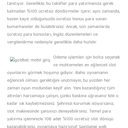
tanıtıyor. Genellikle, bu teklifler para yatırmanıza gerek
kalmadan %100 ücretsiz döndürmeler içerir; aynı zamanda,
bazen kayıt olduğunuzda ücretsiz bonus para sunan
kumarhaneler de bulabilirsiniz. Ancak, son zamanlarda
ücretsiz para bonusları, İngiliz düzenlemeleri ve
vergilendirme nedeniyle genellikle daha hızlıdır.
Ödeme işlemleri için bolca seçenek
ve muhtemelen en eğlenceli slot
oyunlarını görmek hoşuma gidiyor. Bahis oynamanın
eğlenceli olması gerektiğini unutmayın, bu yüzden her
zaman oyun modundan keyif alın. Yeni kazandığınız tüm
altınları harcamaya çalışın, çünkü baskına uğrasanız bile o
kadar sık ​​kaybetmezsiniz. Şehrinizi korumak istiyorsanız,
slot makinesinde şansınızı deneyebilirsiniz. Temel para
yatırma işleminizle 108 adet %100 ücretsiz slot dönüşü
kazanabilirsiniz, oynamaya hazırsınız! SpinGenie web