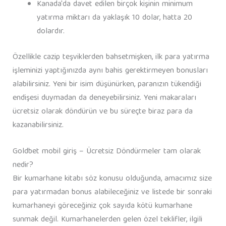
Kanada'da davet edilen birçok kişinin minimum
yatırma miktarı da yaklaşık 10 dolar, hatta 20
dolardır.
Özellikle cazip teşviklerden bahsetmişken, ilk para yatırma
işleminizi yaptığınızda aynı bahis gerektirmeyen bonusları
alabilirsiniz. Yeni bir isim düşünürken, paranızın tükendiği
endişesi duymadan da deneyebilirsiniz. Yeni makaraları
ücretsiz olarak döndürün ve bu süreçte biraz para da
kazanabilirsiniz.
Goldbet mobil giriş – Ücretsiz Döndürmeler tam olarak
nedir?
Bir kumarhane kitabı söz konusu olduğunda, amacımız size
para yatırmadan bonus alabileceğiniz ve listede bir sonraki
kumarhaneyi göreceğiniz çok sayıda kötü kumarhane
sunmak değil. Kumarhanelerden gelen özel teklifler, ilgili