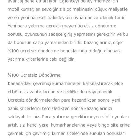
avantaj daha da artıyor. Eğlenceyi deneyimlemek için
mobil kumar, en sevdiğiniz slot makinesini düşük maliyetle
ve en yeni hareket halindeyken oynamanıza olanak tanır.
Yeni para yatırma gerektirmeyen ücretsiz döndürme
bonusu, oyuncunun sadece giriş yapmasını gerektirir ve bu
da bonusun cazip yanlarından biridir. Kazançlarınız, diğer
%100 ücretsiz döndürme bonuslarında olduğu gibi para
yatırma kriterlerine tabi değildir.
%100 Ücretsiz Döndürme:
Kanada'daki çevrimiçi kumarhaneleri karşılaştırarak elde
ettiğimiz avantajlardan ve tekliflerden faydalandık.
Ücretsiz döndürmelerden para kazandıktan sonra, yeni
bahis kriterlerini temizledikten sonra kazançlarınızı
saklayabilirsiniz. Para yatırma gerektirmeyen slot oyunları
artık, sizi kendi yerel kumarhanelerine veya bingo sitelerine
çekmek için çevrimiçi kumar sitelerinde sunulan bonusları