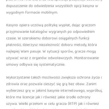
dopuszczenie do odwiedzenia wszystkich opcji kasyna w
wygodnym formacie mobilnym.
Kasyno opiera uczciwą politykę wypłat, dając graczom
przyjmowanie katalogów wygranych po odpowiednim
czasie. W szerokiemu doborowi osiągalnych funkcji
płatności, dzierżysz niezależność doboru metody, która
najlepiej Wam pasuje. W sytuacji sporów, gracze mogą
używać wraz z organów odwoławczych. Monitorowanie
umowy odbywa się systematycznie.
Wykorzystanie takich możliwości zwiększa ochrona życia i
zdrowia oraz pozwala cieszyć się grą bez obaw. Zanim
wybierzesz grę w jakimś kasynie internetowego, wypróbuj,
które ma licencje jak i również jakie środki ochrony
używa. Wielki przełom w celu gracza (RTP) jak i również