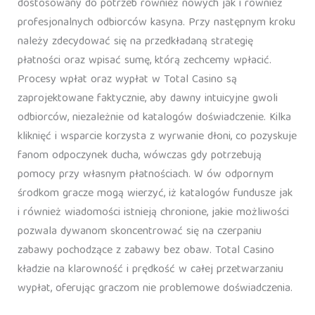
dostosowany do potrzeb również nowych jak i również
profesjonalnych odbiorców kasyna. Przy następnym kroku
należy zdecydować się na przedkładaną strategię
płatności oraz wpisać sumę, którą zechcemy wpłacić.
Procesy wpłat oraz wypłat w Total Casino są
zaprojektowane faktycznie, aby dawny intuicyjne gwoli
odbiorców, niezależnie od katalogów doświadczenie. Kilka
kliknięć i wsparcie korzysta z wyrwanie dłoni, co pozyskuje
fanom odpoczynek ducha, wówczas gdy potrzebują
pomocy przy własnym płatnościach. W ów odpornym
środkom gracze mogą wierzyć, iż katalogów fundusze jak
i również wiadomości istnieją chronione, jakie możliwości
pozwala dywanom skoncentrować się na czerpaniu
zabawy pochodzące z zabawy bez obaw. Total Casino
kładzie na klarowność i prędkość w całej przetwarzaniu
wypłat, oferując graczom nie problemowe doświadczenia.