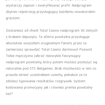
wystarczy zapisać i zweryfikować profil. Nadprogram
zbytnio rejestrację przysługujący każdemu nowatorskim
graczom.
Dostaniesz od chwili Total Casino nadprogram 30 złotych
z brakiem depozytu. Ta oferta powitalna przysługuje
absolutnie wszystkim oryginalnym fanom, przez co
zamierzasz sprawdzić Total Casino darmowo! Pozwoli
Tobie mężczyzna zabrać niezwykle fascynujący
nadprogram powitalny, który potem możesz posłużyć się
naturalnie pod STS Betgames. Brak możliwości w nim co
prawda istnieć uczestnikiem uciechy, jednakże za to
zdołasz typowania rezultatów rozgrywek. System
kodowania promocyjny jak i również premia powitalny
też?