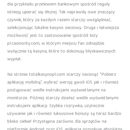
dla przykładu przelewem bankowym spośród reguły
istnieją upierać się dłużej. Tak naprawdę owe znaczący
czynnik, który za każdym razem starczy uwzględniać,
selekcjonując lokalne kasyno sieciowy. Druga i łatwiejsza
możliwość jest to zastosowanie spośród listy
pl.casinority.com, w którym miejscu fan odnajdzie
wyłącznie tę kasyna, które to dokonują błyskawicznych
wypłat.
Na stronie totalkasynopl.com starczy nacisnąć “Pobierz
aplikację mobilną”, wybrać wersję gwoli iOS jak i również
postępować wedle instrukcjami wyświetlanymi na
monitorze. Później starczy działać wedle wyświetlanymi
instrukcjami aplikacji. Szybka rozrywka, użyteczne
używanie jak i również luksusowe bonusy są teraz bardzo
blisko ciebie! Przystępna zarówno dla sprzętów na
platformie Android, oraz iOS, aplikacja pozyskuje absolutny