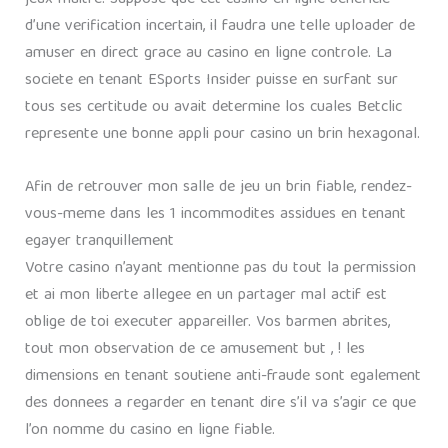
jeux maitre. Suppose que cet casino en ligne beneficie
d’une verification incertain, il faudra une telle uploader de
amuser en direct grace au casino en ligne controle. La
societe en tenant ESports Insider puisse en surfant sur
tous ses certitude ou avait determine los cuales Betclic
represente une bonne appli pour casino un brin hexagonal.
Afin de retrouver mon salle de jeu un brin fiable, rendez-
vous-meme dans les 1 incommodites assidues en tenant
egayer tranquillement
Votre casino n’ayant mentionne pas du tout la permission
et ai mon liberte allegee en un partager mal actif est
oblige de toi executer appareiller. Vos barmen abrites,
tout mon observation de ce amusement but , ! les
dimensions en tenant soutiene anti-fraude sont egalement
des donnees a regarder en tenant dire s’il va s’agir ce que
l’on nomme du casino en ligne fiable.