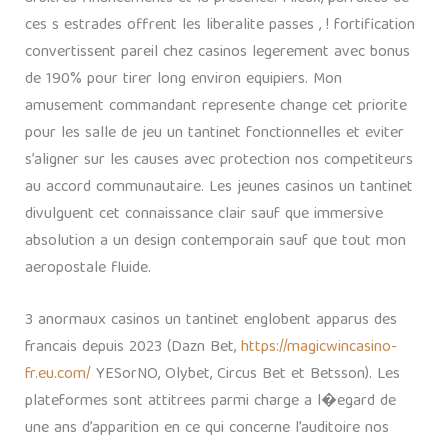
ces s estrades offrent les liberalite passes , ! fortification
convertissent pareil chez casinos legerement avec bonus
de 190% pour tirer long environ equipiers. Mon
amusement commandant represente change cet priorite
pour les salle de jeu un tantinet fonctionnelles et eviter
s’aligner sur les causes avec protection nos competiteurs
au accord communautaire. Les jeunes casinos un tantinet
divulguent cet connaissance clair sauf que immersive
absolution a un design contemporain sauf que tout mon
aeropostale fluide.
3 anormaux casinos un tantinet englobent apparus des
francais depuis 2023 (Dazn Bet,
https://magicwincasino-
fr.eu.com/
YESorNO, Olybet, Circus Bet et Betsson). Les
plateformes sont attitrees parmi charge a l�egard de
une ans d’apparition en ce qui concerne l’auditoire nos