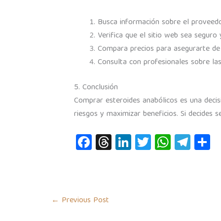
Busca información sobre el proveedor
Verifica que el sitio web sea seguro
Compara precios para asegurarte de 
Consulta con profesionales sobre las
5. Conclusión
Comprar esteroides anabólicos es una decis
riesgos y maximizar beneficios. Si decides 
Fa
T
Li
T
W
Te
S
c
hr
nk
wi
h
le
h
e
e
e
tt
at
gr
a
b
a
dI
er
s
a
e
o
ds
n
A
m
←
Previous Post
o
p