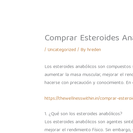
Skip
Home
About
Our Brands
to
content
Comprar Esteroides An
/
Uncategorized
/ By
hreden
Los esteroides anabólicos son compuestos s
aumentar la masa muscular, mejorar el rend
hacerse con precaución y conocimiento. En 
https://thewellnesswithin.in/comprar-estero
1. ¿Qué son los esteroides anabólicos?
Los esteroides anabólicos son agentes sint
mejorar el rendimiento físico. Sin embargo,