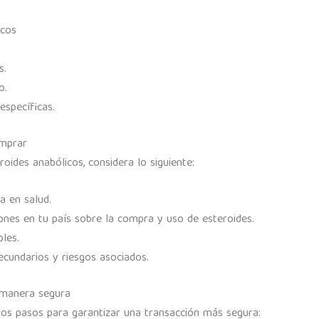
icos
s.
o.
específicas.
omprar
oides anabólicos, considera lo siguiente:
a en salud.
ones en tu país sobre la compra y uso de esteroides.
les.
ecundarios y riesgos asociados.
 manera segura
tos pasos para garantizar una transacción más segura: