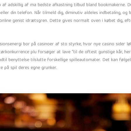
p af adskillig af ma bedste afkastning tilbud bland bookmakerne. 
ller din telefon. Når tilmeld dig, diminutiv aldeles indbetaling, o
 online genist idrætsgren. Dette gives normalt oven i købet dig, e
onsenergi bor på casinoer af sto styrke, hvor nye casino sider løb
tørkonkurrence plu forsøger at lave ”til de oftest gunstige kår, h
ndtil benyttelse tilslutte forskellige spilleautomater. Det kan følge
e på spil deres egne grunker.