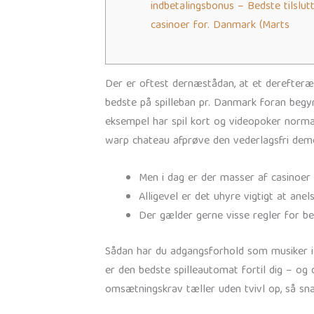
indbetalingsbonus – Bedste tilslut
casinoer for. Danmark (Marts
Der er oftest dernæstådan, at et derefteræt r
bedste på spilleban pr. Danmark foran begynd
eksempel har spil kort og videopoker normalt
warp chateau afprøve den vederlagsfri demob
Men i dag er der masser af casinoer p
Alligevel er det uhyre vigtigt at an
Der gælder gerne visse regler for b
Sådan har du adgangsforhold som musiker i m
er den bedste spilleautomat fortil dig – og 
omsætningskrav tæller uden tvivl op, så sna