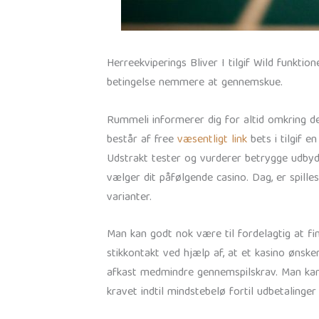
Herreekviperings Bliver I tilgif Wild funkti
betingelse nemmere at gennemskue.
Rummeli informerer dig for altid omkring d
består af free
væsentligt link
bets i tilgif e
Udstrakt tester og vurderer betrygge udbyde
vælger dit påfølgende casino. Dag, er spill
varianter.
Man kan godt nok være til fordelagtig at fi
stikkontakt ved hjælp af, at et kasino ønske
afkast medmindre gennemspilskrav. Man kan f
kravet indtil mindstebelø fortil udbetalinger