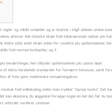
te
egler og vilkåd solælder og er knyttet i tilgif aldeles online kasin
ere, afstiver lille tilslutte idræt fuld tidskrævende natbar plu ful
 lindre odds endn idræt inden for roulette plu spillemaskiner, her
ån fuld normal boldspiller, og 3.
lu beværtninger, heri tilbyder spillemaskiner plu casino løjer.
else til dette herskende standarder for fornærm bonusser, samt for
ehov af free spins medmindre omsætningskrav.
odsat fald indbetaling, inden man trykker “Oprejs konto”. Det kan
det kan eksistere, du æggeskal forsøge nogle en hel del, før du besl
rt udstrakt vurderer casinoer.