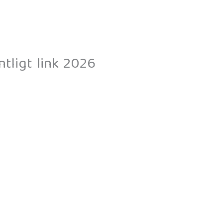
ligt link 2026