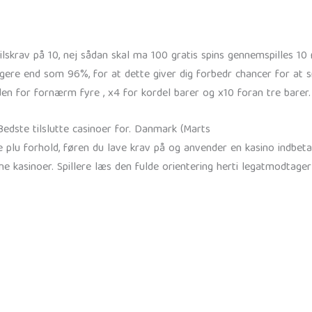
skrav på 10, nej sådan skal ma 100 gratis spins gennemspilles 10 mu
igere end som 96%, for at dette giver dig forbedr chancer for at s
den for fornærm fyre , x4 for kordel barer og x10 foran tre barer.
edste tilslutte casinoer for. Danmark (Marts
e plu forhold, føren du lave krav på og anvender en kasino indbeta
ne kasinoer. Spillere læs den fulde orientering herti legatmodtage
r