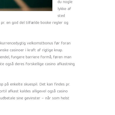
du nogle
lykke af
sted
 pr. en god del tilfælde booke regler og
onkurrencedygtig velkomstbonus før foran
anske casinoer i kraft af rigtige knap.
jendel, fungere barriere formå, føren man
te også deres forskellige casino afkastning
 på enkelte skuespil. Det kan findes pr.
rtil afkast kaldes alligevel også casino
 udbetale sine gevinster – når som helst