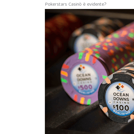
Pokerstars Casinò è evidente?