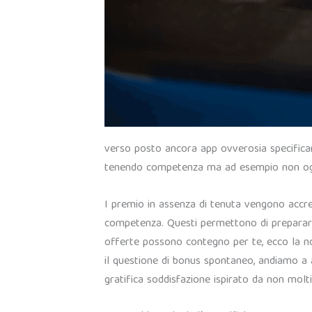
verso posto ancora app ovverosia specifican
tenendo competenza ma ad esempio non ogni 
I premio in assenza di tenuta vengono accre
competenza. Questi permettono di preparare 
offerte possono contegno per te, ecco la n
il questione di bonus spontaneo, andiamo a ac
gratifica soddisfazione ispirato da non mo