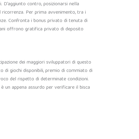
. D’aggiunto contro, posizionarsi nella
l ricorrenza. Per prima avvenimento, tra i
ze. Confronta i bonus privato di tenuta di
liani offrono gratifica privato di deposito
pazione dei maggiori sviluppatori di questo
 di giochi disponibili, premio di commiato di
oco del rispetto di determinate condizioni.
è un appena assurdo per verificare il bisca