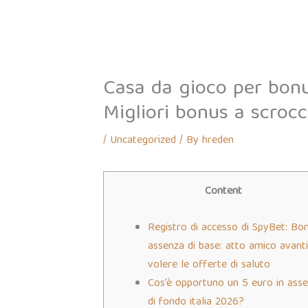
Skip
Home
About
Our Brands
to
content
Casa da gioco per bonu
Migliori bonus a scro
/
Uncategorized
/ By
hreden
Content
Registro di accesso di SpyBet: Bon
assenza di base: atto amico avanti
volere le offerte di saluto
Cos’è opportuno un 5 euro in ass
di fondo italia 2026?