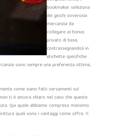
bookmaker seleziona
dei giochi ovverosia
mercanzia da
collegare al bonus
privato di base,
contrassegnandoli in
etichette specifiche
mercanzia sono sempre una preferenza ottima,
temente come siano fatti versamenti sul
 non ti è ancora chiaro nel caso che queste
tenuta. Qui quale abbiamo compreso massimo
irittura quali sono i vantaggi come offre. Il