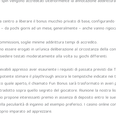
ree spin vengono accreditati ulteriormente la annotazione addiritt
la centro a liberare il bonus mucchio privato di base, configurando
a – da pochi giorni ad un mese, generalmente – anche vanno rigioc
mmissioni, soglie minime addirittura tempi di accredito.
o essere erogati in un’unica deliberazione al circostanza della c
isiedere testati moderatamente alla volta su giochi differenti.
evabili appresso aver esauriente i requisiti di passata previsti dai 
 potente stimare il playthrough ancora le tempistiche indicate nei t
o quale aperto, il chiamato Fun Bonus sarà trasformato in averi p
radotto sopra quello segreto del giocatore. Riunione la nostra lis
o propone interessanti premio in assenza di deposito entro le sue
la peculiarità di inganno ad esempio preferisci. I casino online c
oprio imparato ad apprezzare.