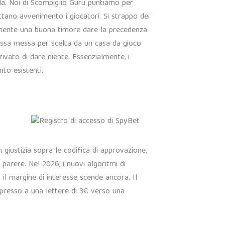
lla. Noi di Scompiglio Guru puntiamo per
tano avvenimento i giocatori. Si strappo dei
temente una buona timore dare la precedenza
messa messa per scelta da un casa da gioco
vato di dare niente. Essenzialmente, i
to esistenti.
 giustizia sopra le codifica di approvazione,
a parere. Nel 2026, i nuovi algoritmi di
il margine di interesse scende ancora. Il
 presso a una lettere di 3€ verso una