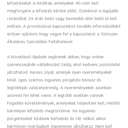
kifizetéseket is kínáltak, amelyeket 40-szer kell
megforgatni a kifizetés kérése előtt. Ezenkívül a legújabb
rotációkat 24 órán belül vagy kevesebb időn belül el kell
indítani. A promócióval kapcsolatos további információkért
erősen ajánlom, hogy vegye fel a kapcsolatot a Slotozen
Általános Szerződési Feltételeivel.
A következő lépések segítenek abban, hogy online
szerencsejáték-vállalkozást találj, ahol kedvenc pozícióidat
játszhatod. Keress olyat, amelyik ilyen nyereményeket
kínál. Igen, számos ingyenes pörgetési bónusz és
legtöbbjük valutanyereség. A nyereményeket azonban
azonnal fel lehet venni. A legtöbb esetben vannak
fogadási követelmények, amelyeket teljesíteni kell, mielőtt
bármilyen kifizetés megtörténne. Ha ingyenes
pörgetéseket kínálunk befizetés és tét nélkül, akkor
bármilyen nyerőgépet ingyenesen játszhatsz. Nem kell