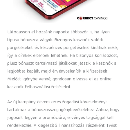
Látogasson el hozzánk naponta többször is, ha ilyen
típusú bónuszra vágyik. Bizonyos kaszinók valódi
pörgetéseket és készpénzes pörgetéseket kínálnak nekik,
így a címkék eltérőek lehetnek. Ha bizonyos korlátozott,
plusz bónuszt tartalmazó játékokat játszik, a kaszinók a
legjobbat kapják, majd érvénytelenítik a kifizetéseit.
Mielőtt igénybe venné, gondosan olvassa el az online
kaszinók felhasználási feltételeit.
Az új kampány ötvenszeres fogadási követelményt
tartalmaz a bónuszösszeg igénybevételéhez. Ahhoz, hogy
jogosult legyen a promócióra, érvényes tagsággal kell
rendelkeznie. A kiegészítő finanszírozás részeként Twist