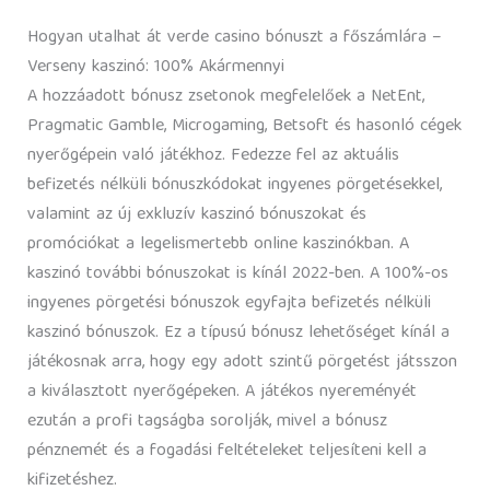
Hogyan utalhat át verde casino bónuszt a főszámlára –
Verseny kaszinó: 100% Akármennyi
A hozzáadott bónusz zsetonok megfelelőek a NetEnt,
Pragmatic Gamble, Microgaming, Betsoft és hasonló cégek
nyerőgépein való játékhoz. Fedezze fel az aktuális
befizetés nélküli bónuszkódokat ingyenes pörgetésekkel,
valamint az új exkluzív kaszinó bónuszokat és
promóciókat a legelismertebb online kaszinókban. A
kaszinó további bónuszokat is kínál 2022-ben. A 100%-os
ingyenes pörgetési bónuszok egyfajta befizetés nélküli
kaszinó bónuszok. Ez a típusú bónusz lehetőséget kínál a
játékosnak arra, hogy egy adott szintű pörgetést játsszon
a kiválasztott nyerőgépeken. A játékos nyereményét
ezután a profi tagságba sorolják, mivel a bónusz
pénznemét és a fogadási feltételeket teljesíteni kell a
kifizetéshez.