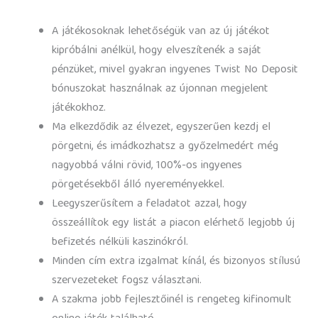
A játékosoknak lehetőségük van az új játékot
kipróbálni anélkül, hogy elveszítenék a saját
pénzüket, mivel gyakran ingyenes Twist No Deposit
bónuszokat használnak az újonnan megjelent
játékokhoz.
Ma elkezdődik az élvezet, egyszerűen kezdj el
pörgetni, és imádkozhatsz a győzelmedért még
nagyobbá válni rövid, 100%-os ingyenes
pörgetésekből álló nyereményekkel.
Leegyszerűsítem a feladatot azzal, hogy
összeállítok egy listát a piacon elérhető legjobb új
befizetés nélküli kaszinókról.
Minden cím extra izgalmat kínál, és bizonyos stílusú
szervezeteket fogsz választani.
A szakma jobb fejlesztőinél is rengeteg kifinomult