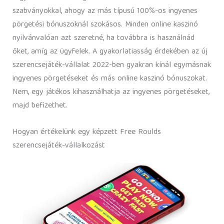
szabványokkal, ahogy az más típusú 100%-os ingyenes
pörgetési bónuszoknál szokásos. Minden online kaszinó
nyilvánvalóan azt szeretné, ha továbbra is használnád
őket, amíg az ügyfelek. A gyakorlatiasság érdekében az új
szerencsejáték-vállalat 2022-ben gyakran kínál egymásnak
ingyenes pörgetéseket és más online kaszinó bónuszokat.
Nem, egy játékos kihasználhatja az ingyenes pörgetéseket,
majd befizethet.
Hogyan értékelünk egy képzett Free Roulds
szerencsejáték-vállalkozást