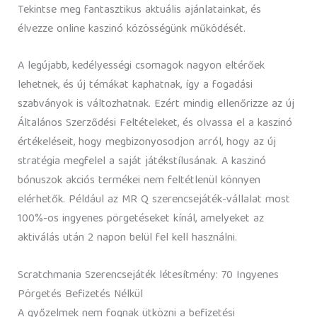
Tekintse meg fantasztikus aktuális ajánlatainkat, és
élvezze online kaszinó közösségünk működését.
A legújabb, kedélyességi csomagok nagyon eltérőek
lehetnek, és új témákat kaphatnak, így a fogadási
szabványok is változhatnak. Ezért mindig ellenőrizze az új
Általános Szerződési Feltételeket, és olvassa el a kaszinó
értékeléseit, hogy megbizonyosodjon arról, hogy az új
stratégia megfelel a saját játékstílusának. A kaszinó
bónuszok akciós termékei nem feltétlenül könnyen
elérhetők. Például az MR Q szerencsejáték-vállalat most
100%-os ingyenes pörgetéseket kínál, amelyeket az
aktiválás után 2 napon belül fel kell használni.
Scratchmania Szerencsejáték létesítmény: 70 Ingyenes
Pörgetés Befizetés Nélkül
A győzelmek nem fognak ütközni a befizetési