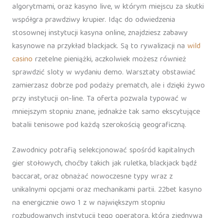
algorytmami, oraz kasyno live, w którym miejscu za skutki
współgra prawdziwy krupier. Idąc do odwiedzenia
stosownej instytucji kasyna online, znajdziesz zabawy
kasynowe na przykład blackjack. Są to rywalizacji na
wild
casino
rzetelne pieniążki, aczkolwiek możesz również
sprawdzić sloty w wydaniu demo. Warsztaty obstawiać
zamierzasz dobrze pod podaży prematch, ale i dzięki żywo
przy instytucji on-line. Ta oferta pozwala typować w
mniejszym stopniu znane, jednakże tak samo ekscytujące
batalii tenisowe pod każdą szerokością geograficzną.
Zawodnicy potrafią selekcjonować spośród kapitalnych
gier stołowych, choćby takich jak ruletka, blackjack bądź
baccarat, oraz obnażać nowoczesne typy wraz z
unikalnymi opcjami oraz mechanikami partii. 22bet kasyno
na energicznie owo 1 z w największym stopniu
rozbudowanych instytucji tego operatora, która zjednywa