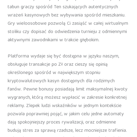
tabun graczy spośród Ten szukających autentycznych
wrażeń kasynowych bez wybywania spośród mieszkaniu.
Gry wieloosobowe pozwolą Ci zasiąść w całej wirtualnym
stoliku czy dopisać do odwiedzenia turnieju z odmiennymi
aktywnymi zawodnikami w trakcie głębokim.
Platforma wydaje się być dostępna w języku naszym,
obsługuje transakcje po Zł oraz cieszy się opinią
określonego spośród w największym stopniu
kryptowalutowych kasyn dostępnych dla rodzimych
fanów. Pewne bonusy posiadają limit maksymalnej kwoty
wygranych, którą możesz wypłacić w zakresie konkretnej
reklamy. Zlepek ludzi wskaźników w jednym kontekście
pozwala poprawniej pojąć, w jakim celu jedne automaty
dają spokojniejszy proces rywalizacji, oraz odmienne
budują stres za sprawą rzadsze, lecz mocniejsze trafienia.