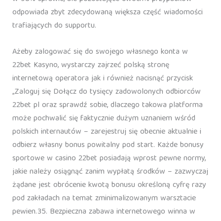
odpowiada zbyt zdecydowaną większa część wiadomości
trafiających do supportu.
Ażeby zalogować się do swojego własnego konta w
22bet Kasyno, wystarczy zajrzeć polską stronę
internetową operatora jak i również nacisnąć przycisk
„Zaloguj się Dołącz do tysięcy zadowolonych odbiorców
22bet pl oraz sprawdź sobie, dlaczego takowa platforma
może pochwalić się faktycznie dużym uznaniem wśród
polskich internautów – zarejestruj się obecnie aktualnie i
odbierz własny bonus powitalny pod start. Każde bonusy
sportowe w casino 22bet posiadają wprost pewne normy,
jakie należy osiągnąć zanim wypłatą środków – zazwyczaj
żądane jest obrócenie kwotą bonusu określoną cyfrę razy
pod zakładach na temat zminimalizowanym warsztacie
pewien.35. Bezpieczna zabawa internetowego winna w