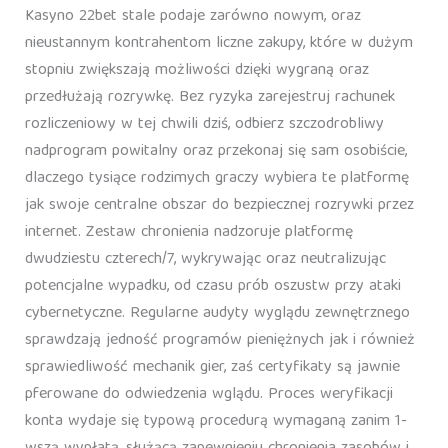
Kasyno 22bet stale podaje zarówno nowym, oraz
nieustannym kontrahentom liczne zakupy, które w dużym
stopniu zwiększają możliwości dzięki wygraną oraz
przedłużają rozrywkę. Bez ryzyka zarejestruj rachunek
rozliczeniowy w tej chwili dziś, odbierz szczodrobliwy
nadprogram powitalny oraz przekonaj się sam osobiście,
dlaczego tysiące rodzimych graczy wybiera te platformę
jak swoje centralne obszar do bezpiecznej rozrywki przez
internet. Zestaw chronienia nadzoruje platformę
dwudziestu czterech/7, wykrywając oraz neutralizując
potencjalne wypadku, od czasu prób oszustw przy ataki
cybernetyczne. Regularne audyty wyglądu zewnętrznego
sprawdzają jedność programów pieniężnych jak i również
sprawiedliwość mechanik gier, zaś certyfikaty są jawnie
pferowane do odwiedzenia wglądu. Proces weryfikacji
konta wydaje się typową procedurą wymaganą zanim 1-