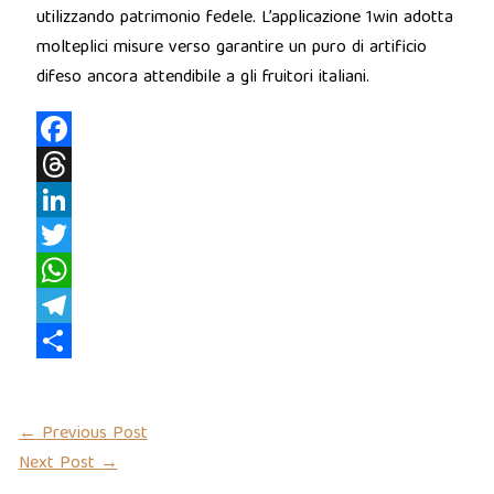
utilizzando patrimonio fedele. L’applicazione 1win adotta
molteplici misure verso garantire un puro di artificio
difeso ancora attendibile a gli fruitori italiani.
Facebook
Threads
LinkedIn
Twitter
WhatsApp
Telegram
Share
←
Previous Post
Next Post
→