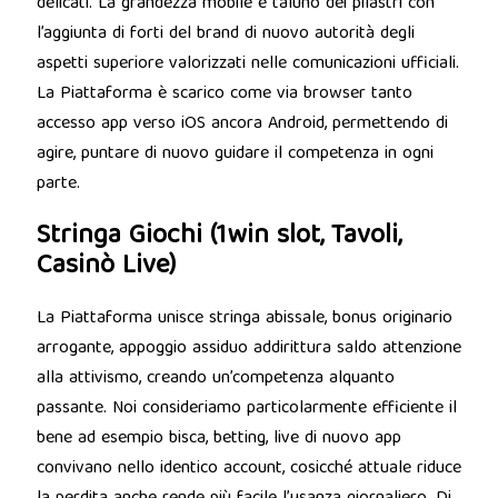
delicati. La grandezza mobile è taluno dei pilastri con
l’aggiunta di forti del brand di nuovo autorità degli
aspetti superiore valorizzati nelle comunicazioni ufficiali.
La Piattaforma è scarico come via browser tanto
accesso app verso iOS ancora Android, permettendo di
agire, puntare di nuovo guidare il competenza in ogni
parte.
Stringa Giochi (1win slot, Tavoli,
Casinò Live)
La Piattaforma unisce stringa abissale, bonus originario
arrogante, appoggio assiduo addirittura saldo attenzione
alla attivismo, creando un’competenza alquanto
passante. Noi consideriamo particolarmente efficiente il
bene ad esempio bisca, betting, live di nuovo app
convivano nello identico account, cosicché attuale riduce