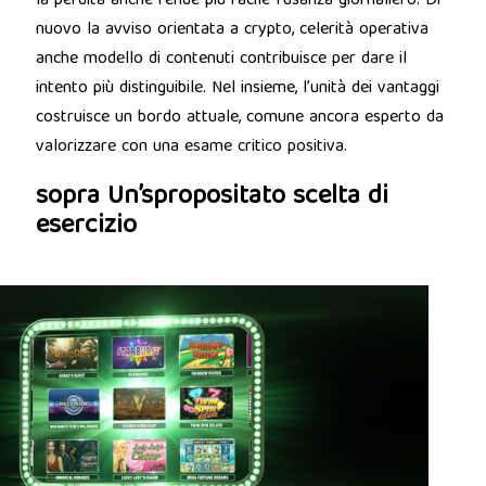
la perdita anche rende più facile l’usanza giornaliero. Di
nuovo la avviso orientata a crypto, celerità operativa
anche modello di contenuti contribuisce per dare il
intento più distinguibile. Nel insieme, l’unità dei vantaggi
costruisce un bordo attuale, comune ancora esperto da
valorizzare con una esame critico positiva.
sopra Un’spropositato scelta di
esercizio