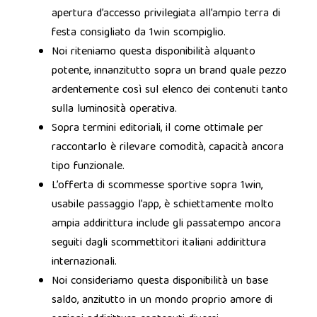
apertura d’accesso privilegiata all’ampio terra di
festa consigliato da 1win scompiglio.
Noi riteniamo questa disponibilità alquanto
potente, innanzitutto sopra un brand quale pezzo
ardentemente così sul elenco dei contenuti tanto
sulla luminosità operativa.
Sopra termini editoriali, il come ottimale per
raccontarlo è rilevare comodità, capacità ancora
tipo funzionale.
L’offerta di scommesse sportive sopra 1win,
usabile passaggio l’app, è schiettamente molto
ampia addirittura include gli passatempo ancora
seguiti dagli scommettitori italiani addirittura
internazionali.
Noi consideriamo questa disponibilità un base
saldo, anzitutto in un mondo proprio amore di